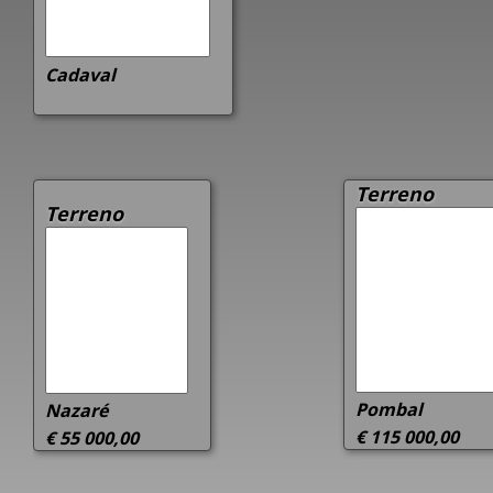
Cadaval
Terreno
Terreno
Pombal
Nazaré
€ 115 000,00
€ 55 000,00