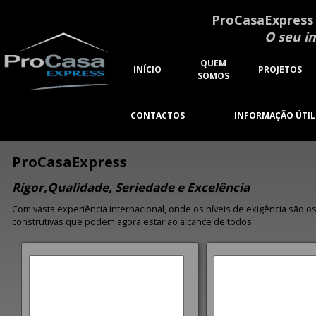
ProCasaExpress
O seu i
QUEM
INÍCIO
PROJETOS
SOMOS
CONTACTOS
INFORMAÇÃO ÚTIL
ProCasaExpress
Rigor,Qualidade, Seriedade e Excelência
Com vasta experiência internacional, onde os níveis de exigência são o
construtivas que podem agora estar ao alcance de todos.