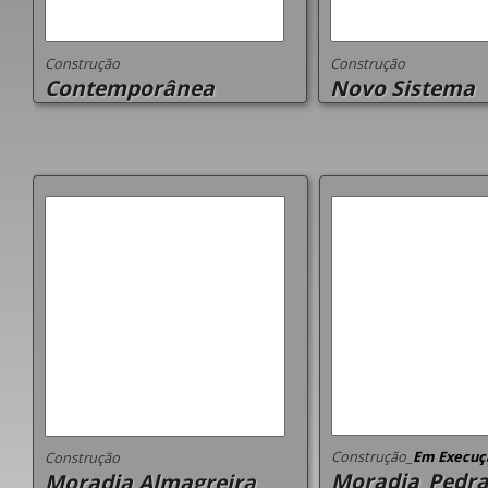
Construção
Construção
Contemporânea
Novo Sistema
Construção_
Em Execuç
Construção
Moradia_Pedra
Moradia Almagreira